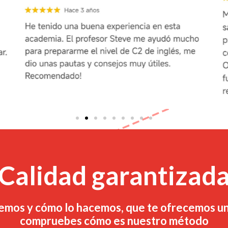
Calidad garantizad
emos y cómo lo hacemos, que te ofrecemos un
compruebes cómo es nuestro método