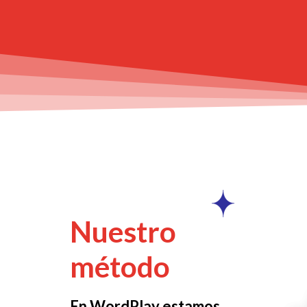
Nuestro
método
En WordPlay estamos