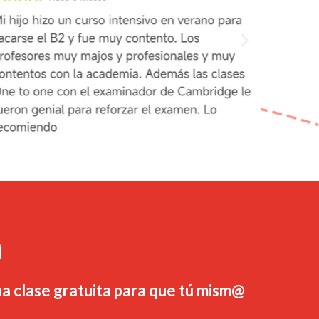
a
a clase gratuita para que tú mism@