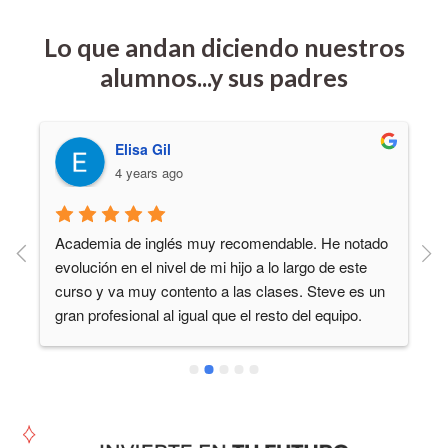
Lo que andan diciendo nuestros
alumnos...y sus padres
Noelia Revuelto
4 years ago
Me ha gustado la academia porque mi hija ha ido 
todo el curso muy contenta a las clases de inglés y 
porque los profesores sin nativos y muy amables y 
atentos con los niños.Las clases me gustan porque 
hacen muchos juegos y los niños hablan mucho en 
inglés, les hacen participar y se sueltan en el idioma 
y aprenden divirtiéndose, sin darse cuenta. Y para 
mi eso es muy importante.