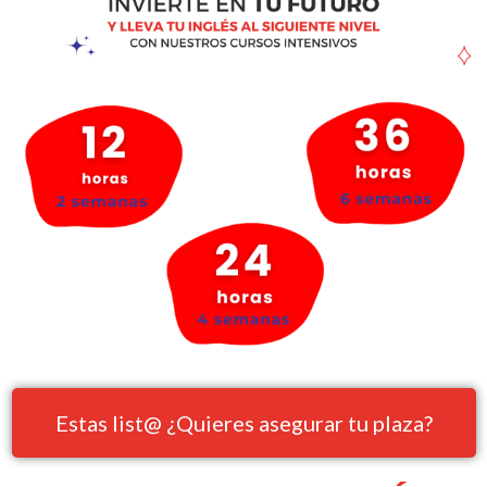
Estas list@ ¿Quieres asegurar tu plaza?