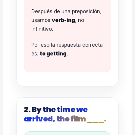
Después de una preposición,
usamos
verb-ing
, no
infinitivo.
Por eso la respuesta correcta
es:
to getting
.
2. By the time we
arrived, the film ___.