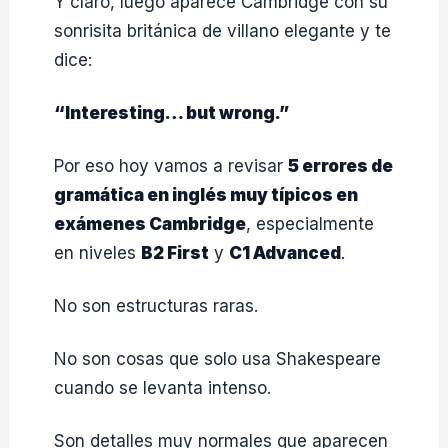
Y claro, luego aparece Cambridge con su
sonrisita británica de villano elegante y te
dice:
“Interesting… but wrong.”
Por eso hoy vamos a revisar
5 errores de
gramática en inglés muy típicos en
exámenes Cambridge
, especialmente
en niveles
B2 First
y
C1 Advanced
.
No son estructuras raras.
No son cosas que solo usa Shakespeare
cuando se levanta intenso.
Son detalles muy normales que aparecen