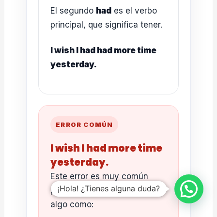
El segundo
had
es el verbo
principal, que significa tener.
I wish I had had more time
yesterday.
ERROR COMÚN
I wish I had more time
yesterday.
Este error es muy común
¡Hola! ¿Tienes alguna duda?
porque en español decimos
algo como: