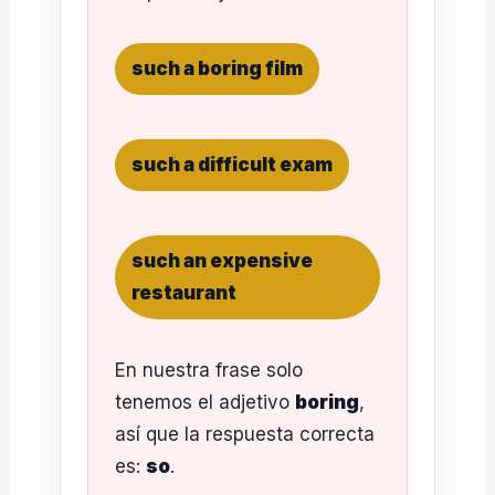
such a boring film
such a difficult exam
such an expensive
restaurant
En nuestra frase solo
tenemos el adjetivo
boring
,
así que la respuesta correcta
es:
so
.