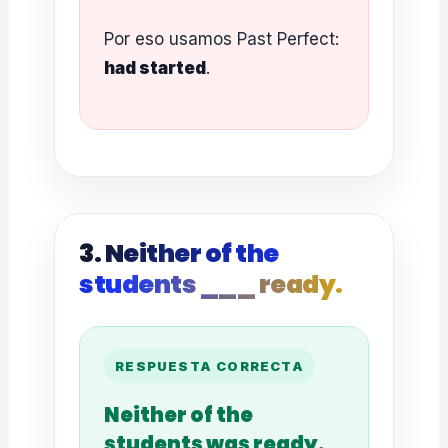
Por eso usamos Past Perfect:
had started
.
3. Neither of the
students ___ ready.
RESPUESTA CORRECTA
Neither of the
students was ready.