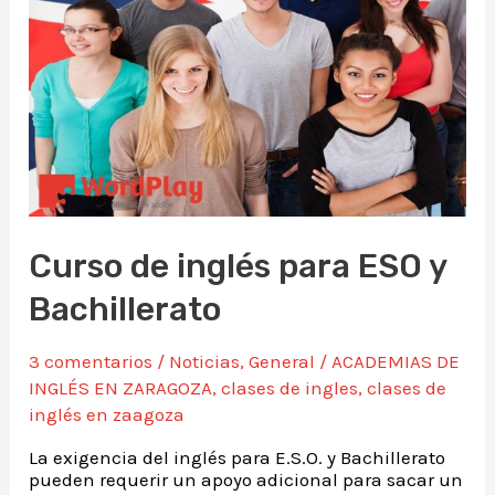
Curso de inglés para ESO y
Bachillerato
3 comentarios
/
Noticias
,
General
/
ACADEMIAS DE
INGLÉS EN ZARAGOZA
,
clases de ingles
,
clases de
inglés en zaagoza
La exigencia del inglés para E.S.O. y Bachillerato
pueden requerir un apoyo adicional para sacar un