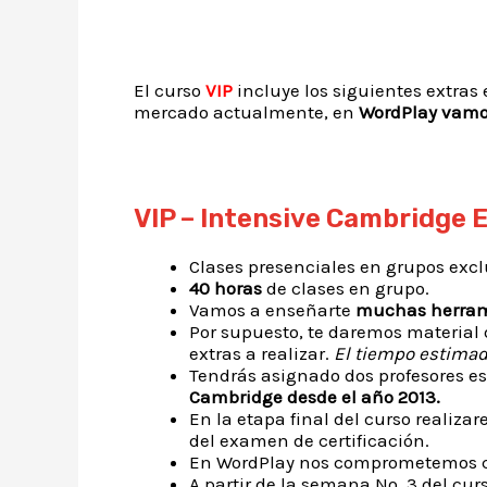
El curso
VIP
incluye los siguientes extras
mercado actualmente, en
WordPlay vamos
VIP – Intensive Cambridge 
Clases presenciales en grupos excl
40 horas
de clases en grupo.
Vamos a enseñarte
muchas herrami
Por supuesto, te daremos material d
extras a realizar.
El tiempo estimad
Tendrás asignado dos profesores es
Cambridge desde el año 2013.
En la etapa final del curso realiza
del examen de certificación.
En WordPlay nos comprometemos co
A partir de la semana No. 3 del cur