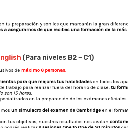
 en tu preparación y son los que marcarán la gran diferenc
 a asegurarnos de que recibes una formación de la más a
English
(Para niveles B2 – C1)
usivos de
máximo 6 personas.
entas para que mejores tus habilidades
en todos los ap
e trabajo para realizar fuera del horario de clase,
tu form
o son 15 horas.
pecializados en la preparación de los exámenes oficiales 
remos
un simulacro del examen de Cambridge
en el forma
n tus objetivos, nuestros resultados nos avalan
contamo
so podrás realizar
2 sesiones One to One de 50 minutos
cad