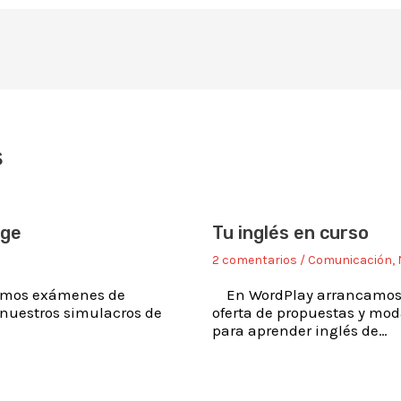
s
dge
Tu inglés en curso
2 comentarios
/
Comunicación
,
óximos exámenes de
En WordPlay arrancamos el
a nuestros simulacros de
oferta de propuestas y moda
para aprender inglés de…