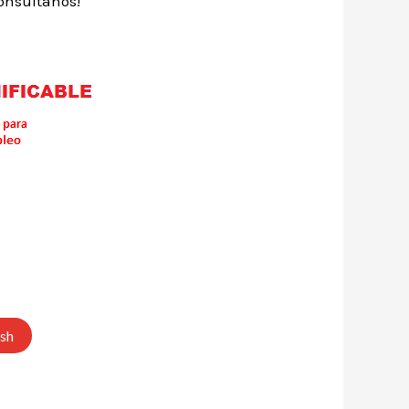
consúltanos!
ish